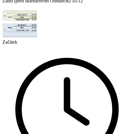
Zátiší (před sklenářstvím Osmančík) 10-12
Začátek