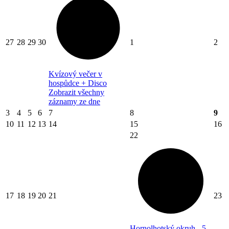
27
28
29
30
1
2
Kvízový večer v
hospůdce + Disco
Zobrazit všechny
záznamy ze dne
3
4
5
6
7
8
9
10
11
12
13
14
15
16
22
17
18
19
20
21
23
Hornolhotský okruh - 5.