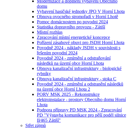
Modernizace a doplnění vybavení Obecního
domu
Vybavení hasičské jednotky JPO V Horní Lhota
Obnova ovocného stromořadí v Horní Lhotě
Pomoc domácnostem po povodni 2024
Statistika dopravního provozu - Zátiší
Místní rozhlas
Zpracování místní energetické koncepce
Pořízení zásahové obuvi pro JSDH Horní Lhota
Povodně 2024 - náklady JSDH v souvislosti s
řešením povodní 2024
Povodně 2024 - zmírnění a odstraňování
následků na území obce Horní Lhota
Obnova kanalizační infrastruktury - biologické
rybníky
Obnova kanalizační infrastruktury - stoka C
Povodně 2024 - zmírnění a odstranění následků
na území obce Horní Lhota 2
PORV MSK 2025 - Rekonstrukce
elektroinstalace - prostory Obecního domu Horní
Lhota
Podpora přípravy PD MSK 2024 - Zpracování
PD "Výstavba komunikace pro pěší podél silnice
II⁄465 Zátiší"
Střet zájmů