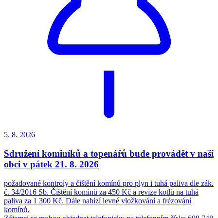
5. 8.
2026
Sdružení kominíků a topenářů bude provádět v naší
obci v pátek 21. 8. 2026
požadované kontroly a čištění komínů pro plyn i tuhá paliva dle zák.
č. 34/2016 Sb. Čištění komínů za 450 Kč a revize kotlů na tuhá
paliva za 1 300 Kč. Dále nabízí levné vložkování a frézování
komínů.