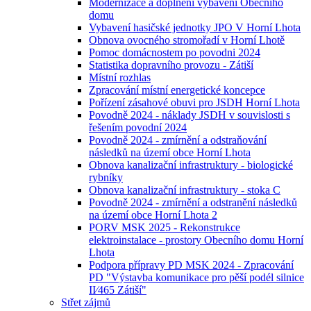
Modernizace a doplnění vybavení Obecního
domu
Vybavení hasičské jednotky JPO V Horní Lhota
Obnova ovocného stromořadí v Horní Lhotě
Pomoc domácnostem po povodni 2024
Statistika dopravního provozu - Zátiší
Místní rozhlas
Zpracování místní energetické koncepce
Pořízení zásahové obuvi pro JSDH Horní Lhota
Povodně 2024 - náklady JSDH v souvislosti s
řešením povodní 2024
Povodně 2024 - zmírnění a odstraňování
následků na území obce Horní Lhota
Obnova kanalizační infrastruktury - biologické
rybníky
Obnova kanalizační infrastruktury - stoka C
Povodně 2024 - zmírnění a odstranění následků
na území obce Horní Lhota 2
PORV MSK 2025 - Rekonstrukce
elektroinstalace - prostory Obecního domu Horní
Lhota
Podpora přípravy PD MSK 2024 - Zpracování
PD "Výstavba komunikace pro pěší podél silnice
II⁄465 Zátiší"
Střet zájmů