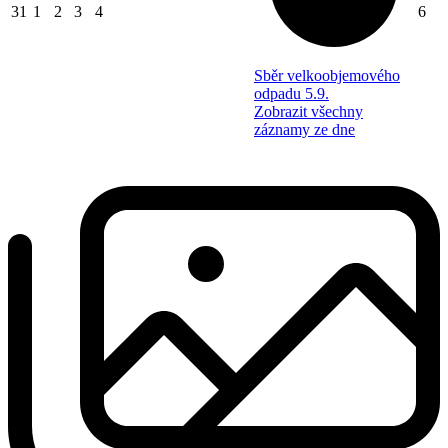
31
1
2
3
4
6
Sběr velkoobjemového
odpadu 5.9.
Zobrazit všechny
záznamy ze dne