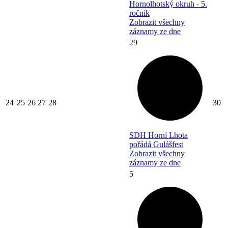
Hornolhotský okruh - 5.
ročník
Zobrazit všechny
záznamy ze dne
29
24
25
26
27
28
30
SDH Horní Lhota
pořádá Gulášfest
Zobrazit všechny
záznamy ze dne
5