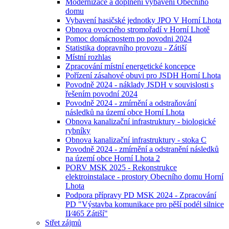
Modernizace a doplnění vybavení Obecního
domu
Vybavení hasičské jednotky JPO V Horní Lhota
Obnova ovocného stromořadí v Horní Lhotě
Pomoc domácnostem po povodni 2024
Statistika dopravního provozu - Zátiší
Místní rozhlas
Zpracování místní energetické koncepce
Pořízení zásahové obuvi pro JSDH Horní Lhota
Povodně 2024 - náklady JSDH v souvislosti s
řešením povodní 2024
Povodně 2024 - zmírnění a odstraňování
následků na území obce Horní Lhota
Obnova kanalizační infrastruktury - biologické
rybníky
Obnova kanalizační infrastruktury - stoka C
Povodně 2024 - zmírnění a odstranění následků
na území obce Horní Lhota 2
PORV MSK 2025 - Rekonstrukce
elektroinstalace - prostory Obecního domu Horní
Lhota
Podpora přípravy PD MSK 2024 - Zpracování
PD "Výstavba komunikace pro pěší podél silnice
II⁄465 Zátiší"
Střet zájmů