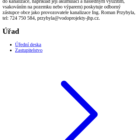
do kanalizace, například její akumulací a následným využitím,
vsakováním na pozemku nebo výparem) poskytuje odborný
zástupce obce jako provozovatele kanalizace Ing. Roman Przybyla,
tel: 724 750 584, przybyla@vodoprojekty-jhp.cz.
Úřad
Úřední deska
Zastupitelstvo