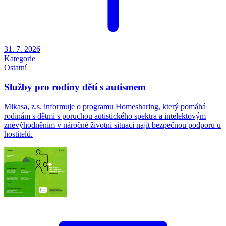
31. 7. 2026
Kategorie
Ostatní
Služby pro rodiny dětí s autismem
Mikasa, z.s. informuje o programu Homesharing, který pomáhá
rodinám s dětmi s poruchou autistického spektra a intelektovým
znevýhodněním v náročné životní situaci najít bezpečnou podporu u
hostitelů.