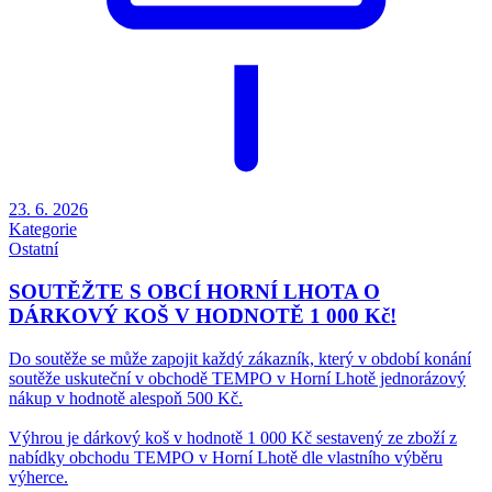
23. 6. 2026
Kategorie
Ostatní
SOUTĚŽTE S OBCÍ HORNÍ LHOTA O
DÁRKOVÝ KOŠ V HODNOTĚ 1 000 Kč!
Do soutěže se může zapojit každý zákazník, který v období konání
soutěže uskuteční v obchodě TEMPO v Horní Lhotě jednorázový
nákup v hodnotě alespoň 500 Kč.
Výhrou je dárkový koš v hodnotě 1 000 Kč sestavený ze zboží z
nabídky obchodu TEMPO v Horní Lhotě dle vlastního výběru
výherce.