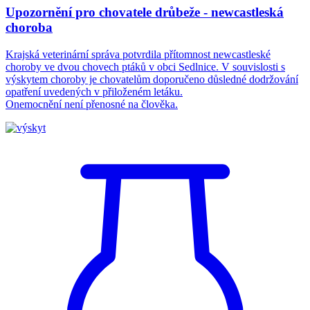
Upozornění pro chovatele drůbeže - newcastleská
choroba
Krajská veterinární správa potvrdila přítomnost newcastleské
choroby ve dvou chovech ptáků v obci Sedlnice. V souvislosti s
výskytem choroby je chovatelům doporučeno důsledné dodržování
opatření uvedených v přiloženém letáku.
Onemocnění není přenosné na člověka.