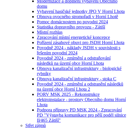
Modernizace a doplnění vybavení Obecního
domu
Vybavení hasičské jednotky JPO V Horní Lhota
Obnova ovocného stromořadí v Horní Lhotě
Pomoc domácnostem po povodni 2024
Statistika dopravního provozu - Zátiší
Místní rozhlas
Zpracování místní energetické koncepce
Pořízení zásahové obuvi pro JSDH Horní Lhota
Povodně 2024 - náklady JSDH v souvislosti s
řešením povodní 2024
Povodně 2024 - zmírnění a odstraňování
následků na území obce Horní Lhota
Obnova kanalizační infrastruktury - biologické
rybníky
Obnova kanalizační infrastruktury - stoka C
Povodně 2024 - zmírnění a odstranění následků
na území obce Horní Lhota 2
PORV MSK 2025 - Rekonstrukce
elektroinstalace - prostory Obecního domu Horní
Lhota
Podpora přípravy PD MSK 2024 - Zpracování
PD "Výstavba komunikace pro pěší podél silnice
II⁄465 Zátiší"
Střet zájmů