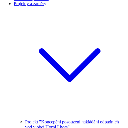
Projekty a záměry
Projekt "Koncepční posouzení nakládání odpadních
vod v obci Horní Lhota"