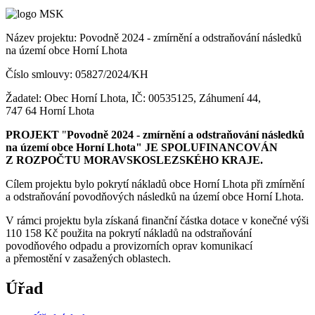
Název projektu: Povodně 2024 - zmírnění a odstraňování následků
na území obce Horní Lhota
Číslo smlouvy: 05827/2024/KH
Žadatel: Obec Horní Lhota, IČ: 00535125, Záhumení 44,
747 64 Horní Lhota
PROJEKT
"
Povodně 2024 - zmírnění a odstraňování následků
na území obce Horní Lhota" JE SPOLUFINANCOVÁN
Z ROZPOČTU MORAVSKOSLEZSKÉHO KRAJE.
Cílem projektu bylo pokrytí nákladů obce Horní Lhota při zmírnění
a odstraňování povodňových následků na území obce Horní Lhota.
V rámci projektu byla získaná finanční částka dotace v konečné výši
110 158 Kč použita na pokrytí nákladů na odstraňování
povodňového odpadu a provizorních oprav komunikací
a přemostění v zasažených oblastech.
Úřad