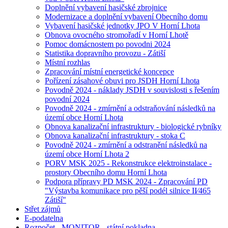
Doplnění vybavení hasičské zbrojnice
Modernizace a doplnění vybavení Obecního domu
Vybavení hasičské jednotky JPO V Horní Lhota
Obnova ovocného stromořadí v Horní Lhotě
Pomoc domácnostem po povodni 2024
Statistika dopravního provozu - Zátiší
Místní rozhlas
Zpracování místní energetické koncepce
Pořízení zásahové obuvi pro JSDH Horní Lhota
Povodně 2024 - náklady JSDH v souvislosti s řešením
povodní 2024
Povodně 2024 - zmírnění a odstraňování následků na
území obce Horní Lhota
Obnova kanalizační infrastruktury - biologické rybníky
Obnova kanalizační infrastruktury - stoka C
Povodně 2024 - zmírnění a odstranění následků na
území obce Horní Lhota 2
PORV MSK 2025 - Rekonstrukce elektroinstalace -
prostory Obecního domu Horní Lhota
Podpora přípravy PD MSK 2024 - Zpracování PD
"Výstavba komunikace pro pěší podél silnice II⁄465
Zátiší"
Střet zájmů
E-podatelna
Rozpočet - MONITOR - státní pokladna