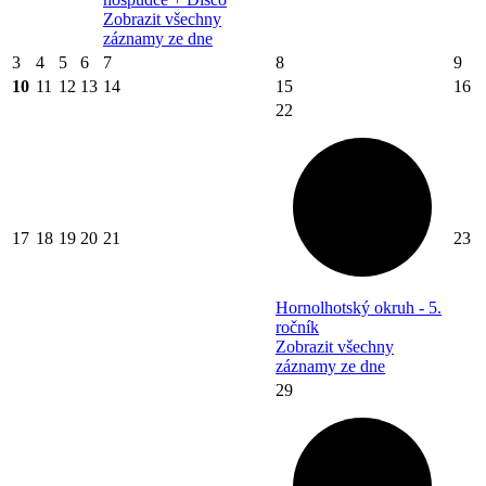
Zobrazit všechny
záznamy ze dne
3
4
5
6
7
8
9
10
11
12
13
14
15
16
22
17
18
19
20
21
23
Hornolhotský okruh - 5.
ročník
Zobrazit všechny
záznamy ze dne
29