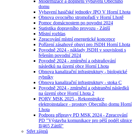
Modernizace a doplnění vybavení Obecního
domu
Vybavení hasičské jednotky JPO V Horní Lhota
Obnova ovocného stromořadí v Horní Lhotě
Pomoc domácnostem po povodni 2024
Statistika dopravního provozu - Zátiší
Místní rozhlas
Zpracování místní energetické koncepce
Pořízení zásahové obuvi pro JSDH Horní Lhota
Povodně 2024 - náklady JSDH v souvislosti s
řešením povodní 2024
Povodně 2024 - zmírnění a odstraňování
následků na území obce Horní Lhota
Obnova kanalizační infrastruktury - biologické
rybníky
Obnova kanalizační infrastruktury - stoka C
Povodně 2024 - zmírnění a odstranění následků
na území obce Horní Lhota 2
PORV MSK 2025 - Rekonstrukce
elektroinstalace - prostory Obecního domu Horní
Lhota
Podpora přípravy PD MSK 2024 - Zpracování
PD "Výstavba komunikace pro pěší podél silnice
II⁄465 Zátiší"
Střet zájmů