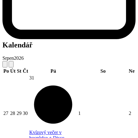
Kalendář
Srpen
2026
Po
Út
St
Čt
Pá
So
Ne
31
27
28
29
30
1
2
Kvízový večer v
hospůdce + Disco