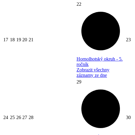
22
17
18
19
20
21
23
Hornolhotský okruh - 5.
ročník
Zobrazit všechny
záznamy ze dne
29
24
25
26
27
28
30