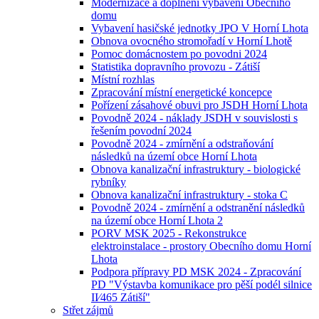
Modernizace a doplnění vybavení Obecního
domu
Vybavení hasičské jednotky JPO V Horní Lhota
Obnova ovocného stromořadí v Horní Lhotě
Pomoc domácnostem po povodni 2024
Statistika dopravního provozu - Zátiší
Místní rozhlas
Zpracování místní energetické koncepce
Pořízení zásahové obuvi pro JSDH Horní Lhota
Povodně 2024 - náklady JSDH v souvislosti s
řešením povodní 2024
Povodně 2024 - zmírnění a odstraňování
následků na území obce Horní Lhota
Obnova kanalizační infrastruktury - biologické
rybníky
Obnova kanalizační infrastruktury - stoka C
Povodně 2024 - zmírnění a odstranění následků
na území obce Horní Lhota 2
PORV MSK 2025 - Rekonstrukce
elektroinstalace - prostory Obecního domu Horní
Lhota
Podpora přípravy PD MSK 2024 - Zpracování
PD "Výstavba komunikace pro pěší podél silnice
II⁄465 Zátiší"
Střet zájmů