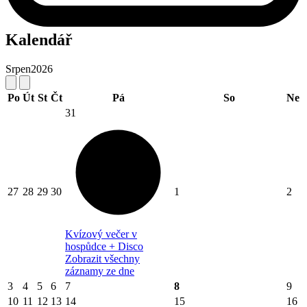
Kalendář
Srpen
2026
Po
Út
St
Čt
Pá
So
Ne
31
27
28
29
30
1
2
Kvízový večer v
hospůdce + Disco
Zobrazit všechny
záznamy ze dne
3
4
5
6
7
8
9
10
11
12
13
14
15
16