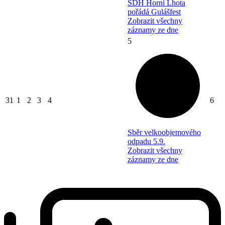
SDH Horní Lhota
pořádá Gulášfest
Zobrazit všechny
záznamy ze dne
5
31
1
2
3
4
6
Sběr velkoobjemového
odpadu 5.9.
Zobrazit všechny
záznamy ze dne