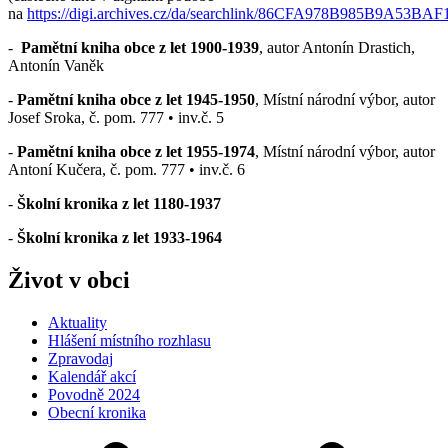
na
https://digi.archives.cz/da/searchlink/86CFA978B985B9A53B
-
Pamětní kniha obce z let 1900-1939
, autor Antonín Drastich,
Antonín Vaněk
-
Pamětní kniha obce z let 1945-1950
, Místní národní výbor, autor
Josef Sroka, č. pom. 777 • inv.č. 5
-
Pamětní kniha obce z let 1955-1974
, Místní národní výbor, autor
Antoní Kučera, č. pom. 777 • inv.č. 6
-
Školní kronika z let 1180-1937
-
Školní kronika z let 1933-1964
Život v obci
Aktuality
Hlášení místního rozhlasu
Zpravodaj
Kalendář akcí
Povodně 2024
Obecní kronika