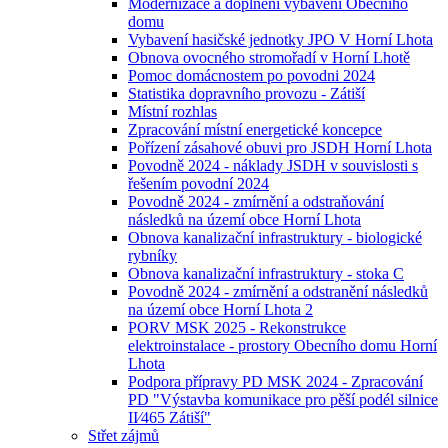
Modernizace a doplnění vybavení Obecního
domu
Vybavení hasičské jednotky JPO V Horní Lhota
Obnova ovocného stromořadí v Horní Lhotě
Pomoc domácnostem po povodni 2024
Statistika dopravního provozu - Zátiší
Místní rozhlas
Zpracování místní energetické koncepce
Pořízení zásahové obuvi pro JSDH Horní Lhota
Povodně 2024 - náklady JSDH v souvislosti s
řešením povodní 2024
Povodně 2024 - zmírnění a odstraňování
následků na území obce Horní Lhota
Obnova kanalizační infrastruktury - biologické
rybníky
Obnova kanalizační infrastruktury - stoka C
Povodně 2024 - zmírnění a odstranění následků
na území obce Horní Lhota 2
PORV MSK 2025 - Rekonstrukce
elektroinstalace - prostory Obecního domu Horní
Lhota
Podpora přípravy PD MSK 2024 - Zpracování
PD "Výstavba komunikace pro pěší podél silnice
II⁄465 Zátiší"
Střet zájmů