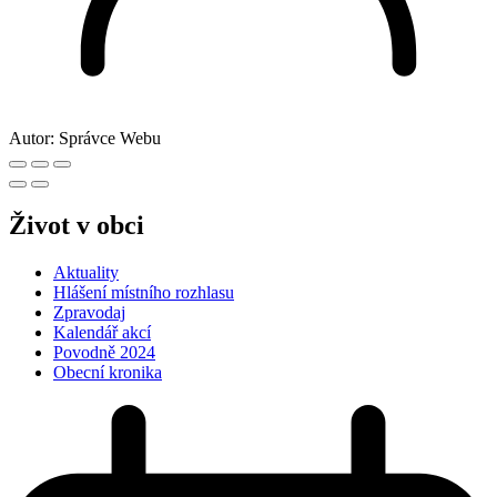
Autor:
Správce Webu
Život v obci
Aktuality
Hlášení místního rozhlasu
Zpravodaj
Kalendář akcí
Povodně 2024
Obecní kronika