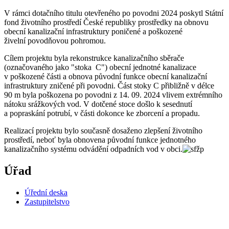
V rámci dotačního titulu otevřeného po povodni 2024 poskytl Státní
fond životního prostředí České republiky prostředky na obnovu
obecní kanalizační infrastruktury poničené a poškozené
živelní povodňovou pohromou.
Cílem projektu byla rekonstrukce kanalizačního sběrače
(označovaného jako "stoka C") obecní jednotné kanalizace
v poškozené části a obnova původní funkce obecní kanalizační
infrastruktury zničené při povodni. Část stoky C přibližně v délce
90 m byla poškozena po povodni z 14. 09. 2024 vlivem extrémního
nátoku srážkových vod. V dotčené stoce došlo k sesednutí
a popraskání potrubí, v části dokonce ke zborcení a propadu.
Realizací projektu bylo současně dosaženo zlepšení životního
prostředí, neboť byla obnovena původní funkce jednotného
kanalizačního systému odvádění odpadních vod v obci.
Úřad
Úřední deska
Zastupitelstvo