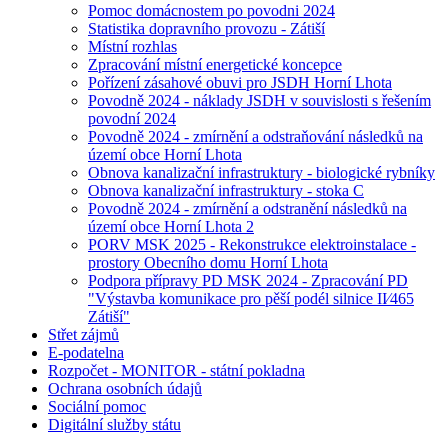
Pomoc domácnostem po povodni 2024
Statistika dopravního provozu - Zátiší
Místní rozhlas
Zpracování místní energetické koncepce
Pořízení zásahové obuvi pro JSDH Horní Lhota
Povodně 2024 - náklady JSDH v souvislosti s řešením
povodní 2024
Povodně 2024 - zmírnění a odstraňování následků na
území obce Horní Lhota
Obnova kanalizační infrastruktury - biologické rybníky
Obnova kanalizační infrastruktury - stoka C
Povodně 2024 - zmírnění a odstranění následků na
území obce Horní Lhota 2
PORV MSK 2025 - Rekonstrukce elektroinstalace -
prostory Obecního domu Horní Lhota
Podpora přípravy PD MSK 2024 - Zpracování PD
"Výstavba komunikace pro pěší podél silnice II⁄465
Zátiší"
Střet zájmů
E-podatelna
Rozpočet - MONITOR - státní pokladna
Ochrana osobních údajů
Sociální pomoc
Digitální služby státu