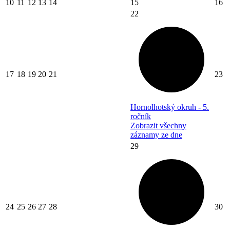
10
11
12
13
14
15
16
22
17
18
19
20
21
23
Hornolhotský okruh - 5.
ročník
Zobrazit všechny
záznamy ze dne
29
24
25
26
27
28
30