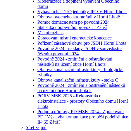
Modernizace a doplnění vybavení Obecního
domu
Vybavení hasičské jednotky JPO V Horní Lhota
Obnova ovocného stromořadí v Horní Lhotě
Pomoc domácnostem po povodni 2024
Statistika dopravního provozu - Zátiší
Místní rozhlas
Zpracování místní energetické koncepce
Pořízení zásahové obuvi pro JSDH Horní Lhota
Povodně 2024 - náklady JSDH v souvislosti s
řešením povodní 2024
Povodně 2024 - zmírnění a odstraňování
následků na území obce Horní Lhota
Obnova kanalizační infrastruktury - biologické
rybníky
Obnova kanalizační infrastruktury - stoka C
Povodně 2024 - zmírnění a odstranění následků
na území obce Horní Lhota 2
PORV MSK 2025 - Rekonstrukce
elektroinstalace - prostory Obecního domu Horní
Lhota
Podpora přípravy PD MSK 2024 - Zpracování
PD "Výstavba komunikace pro pěší podél silnice
II⁄465 Zátiší"
Střet zájmů