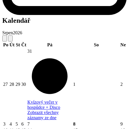
Kalendář
Srpen
2026
Po
Út
St
Čt
Pá
So
Ne
31
27
28
29
30
1
2
Kvízový večer v
hospůdce + Disco
Zobrazit všechny
záznamy ze dne
3
4
5
6
7
8
9