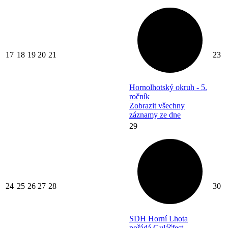
17
18
19
20
21
23
Hornolhotský okruh - 5.
ročník
Zobrazit všechny
záznamy ze dne
29
24
25
26
27
28
30
SDH Horní Lhota
pořádá Gulášfest