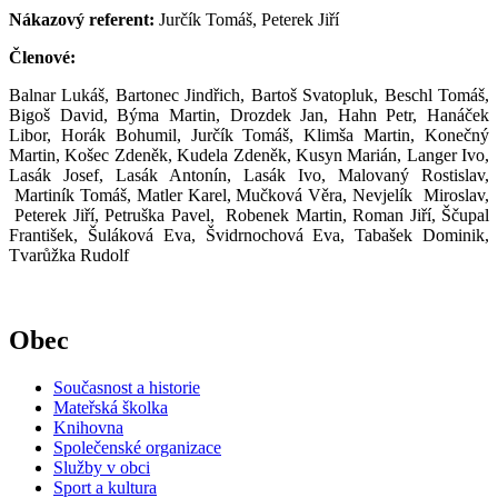
Nákazový referent:
Jurčík Tomáš, Peterek Jiří
Členové:
Balnar Lukáš, Bartonec Jindřich, Bartoš Svatopluk, Beschl Tomáš,
Bigoš David, Býma Martin, Drozdek Jan, Hahn Petr, Hanáček
Libor, Horák Bohumil, Jurčík Tomáš, Klimša Martin, Konečný
Martin, Košec Zdeněk, Kudela Zdeněk, Kusyn Marián, Langer Ivo,
Lasák Josef, Lasák Antonín, Lasák Ivo, Malovaný Rostislav,
Martiník Tomáš, Matler Karel, Mučková Věra, Nevjelík Miroslav,
Peterek Jiří, Petruška Pavel, Robenek Martin, Roman Jiří, Ščupal
František, Šuláková Eva, Švidrnochová Eva, Tabašek Dominik,
Tvarůžka Rudolf
Obec
Současnost a historie
Mateřská školka
Knihovna
Společenské organizace
Služby v obci
Sport a kultura