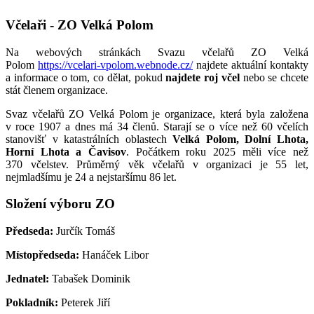
Včelaři - ZO Velká Polom
Na webových stránkách Svazu včelařů ZO Velká
Polom
https://vcelari-vpolom.webnode.cz/
najdete aktuální kontakty
a informace o tom, co dělat, pokud
najdete roj včel
nebo se chcete
stát členem organizace.
Svaz včelařů ZO Velká Polom je organizace, která byla založena
v roce 1907 a dnes má 34 členů. Starají se o více než 60 včelích
stanovišť v katastrálních oblastech
Velká Polom, Dolní Lhota,
Horní Lhota a Čavisov
. Počátkem roku 2025 měli více než
370 včelstev. Průměrný věk včelařů v organizaci je 55 let,
nejmladšímu je 24 a nejstaršímu 86 let.
Složení výboru ZO
Předseda:
Jurčík Tomáš
Místopředseda:
Hanáček Libor
Jednatel:
Tabašek Dominik
Pokladník:
Peterek Jiří