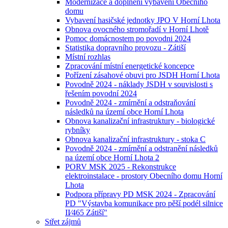
Modernizace a doplnění vybavení Obecního
domu
Vybavení hasičské jednotky JPO V Horní Lhota
Obnova ovocného stromořadí v Horní Lhotě
Pomoc domácnostem po povodni 2024
Statistika dopravního provozu - Zátiší
Místní rozhlas
Zpracování místní energetické koncepce
Pořízení zásahové obuvi pro JSDH Horní Lhota
Povodně 2024 - náklady JSDH v souvislosti s
řešením povodní 2024
Povodně 2024 - zmírnění a odstraňování
následků na území obce Horní Lhota
Obnova kanalizační infrastruktury - biologické
rybníky
Obnova kanalizační infrastruktury - stoka C
Povodně 2024 - zmírnění a odstranění následků
na území obce Horní Lhota 2
PORV MSK 2025 - Rekonstrukce
elektroinstalace - prostory Obecního domu Horní
Lhota
Podpora přípravy PD MSK 2024 - Zpracování
PD "Výstavba komunikace pro pěší podél silnice
II⁄465 Zátiší"
Střet zájmů