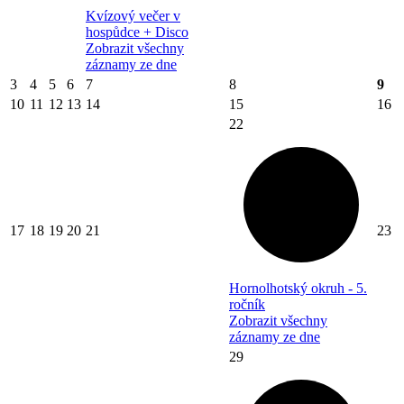
Kvízový večer v
hospůdce + Disco
Zobrazit všechny
záznamy ze dne
3
4
5
6
7
8
9
10
11
12
13
14
15
16
22
17
18
19
20
21
23
Hornolhotský okruh - 5.
ročník
Zobrazit všechny
záznamy ze dne
29