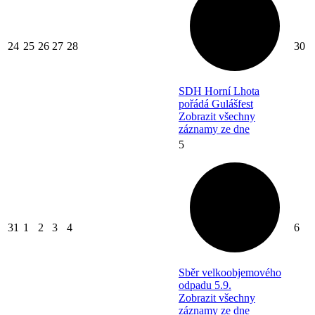
24
25
26
27
28
30
SDH Horní Lhota
pořádá Gulášfest
Zobrazit všechny
záznamy ze dne
5
31
1
2
3
4
6
Sběr velkoobjemového
odpadu 5.9.
Zobrazit všechny
záznamy ze dne