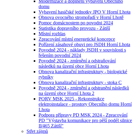
Modernizace a doplnění vybavení Obecního
domu
Vybavení hasičské jednotky JPO V Horní Lhota
Obnova ovocného stromořadí v Horní Lhotě
Pomoc domácnostem po povodni 2024
Statistika dopravního provozu - Zátiší
Místní rozhlas
Zpracování místní energetické koncepce
Pořízení zásahové obuvi pro JSDH Horní Lhota
Povodně 2024 - náklady JSDH v souvislosti s
řešením povodní 2024
Povodně 2024 - zmírnění a odstraňování
následků na území obce Horní Lhota
Obnova kanalizační infrastruktury - biologické
rybníky
Obnova kanalizační infrastruktury - stoka C
Povodně 2024 - zmírnění a odstranění následků
na území obce Horní Lhota 2
PORV MSK 2025 - Rekonstrukce
elektroinstalace - prostory Obecního domu Horní
Lhota
Podpora přípravy PD MSK 2024 - Zpracování
PD "Výstavba komunikace pro pěší podél silnice
II⁄465 Zátiší"
Střet zájmů