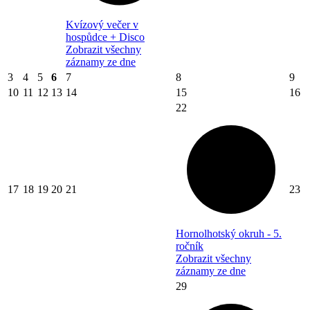
Kvízový večer v
hospůdce + Disco
Zobrazit všechny
záznamy ze dne
3
4
5
6
7
8
9
10
11
12
13
14
15
16
22
17
18
19
20
21
23
Hornolhotský okruh - 5.
ročník
Zobrazit všechny
záznamy ze dne
29