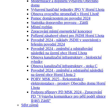
Modernizace a doplnění vybavení Obecního
domu
Vybavení hasičské jednotky JPO V Horní Lhota
Obnova ovocného stromořadí v Horní Lhotě
Pomoc domácnostem po povodni 2024
Statistika dopravního provozu - Zátiší
Místní rozhlas
Zpracování místní energetické koncepce
Pořízení zásahové obuvi pro JSDH Horní Lhota
Povodně 2024 - náklady JSDH v souvislosti s
řešením povodní 2024
Povodně 2024 - zmírnění a odstraňování
následků na území obce Horní Lhota
Obnova kanalizační infrastruktury - biologické
rybníky
Obnova kanalizační infrastruktury - stoka C
Povodně 2024 - zmírnění a odstranění následků
na území obce Horní Lhota 2
PORV MSK 2025 - Rekonstrukce
elektroinstalace - prostory Obecního domu Horní
Lhota
Podpora přípravy PD MSK 2024 - Zpracování
PD "Výstavba komunikace pro pěší podél silnice
II⁄465 Zátiší"
Střet zájmů