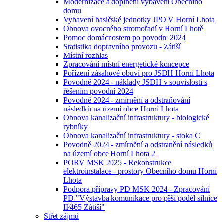
Modernizace a doplnění vybavení Obecního
domu
Vybavení hasičské jednotky JPO V Horní Lhota
Obnova ovocného stromořadí v Horní Lhotě
Pomoc domácnostem po povodni 2024
Statistika dopravního provozu - Zátiší
Místní rozhlas
Zpracování místní energetické koncepce
Pořízení zásahové obuvi pro JSDH Horní Lhota
Povodně 2024 - náklady JSDH v souvislosti s
řešením povodní 2024
Povodně 2024 - zmírnění a odstraňování
následků na území obce Horní Lhota
Obnova kanalizační infrastruktury - biologické
rybníky
Obnova kanalizační infrastruktury - stoka C
Povodně 2024 - zmírnění a odstranění následků
na území obce Horní Lhota 2
PORV MSK 2025 - Rekonstrukce
elektroinstalace - prostory Obecního domu Horní
Lhota
Podpora přípravy PD MSK 2024 - Zpracování
PD "Výstavba komunikace pro pěší podél silnice
II⁄465 Zátiší"
Střet zájmů