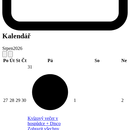
Kalendář
Srpen
2026
Po
Út
St
Čt
Pá
So
Ne
31
27
28
29
30
1
2
Kvízový večer v
hospůdce + Disco
Zobrazit všechny