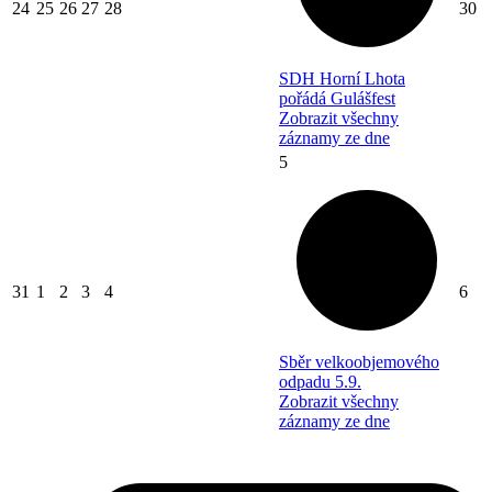
24
25
26
27
28
30
SDH Horní Lhota
pořádá Gulášfest
Zobrazit všechny
záznamy ze dne
5
31
1
2
3
4
6
Sběr velkoobjemového
odpadu 5.9.
Zobrazit všechny
záznamy ze dne