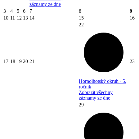
záznamy ze dne
3
4
5
6
7
8
9
10
11
12
13
14
15
16
22
17
18
19
20
21
23
Hornolhotský okruh - 5.
ročník
Zobrazit všechny
záznamy ze dne
29