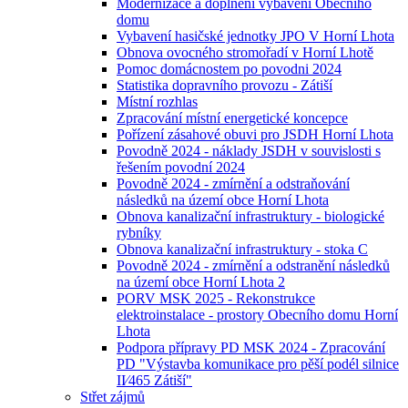
Modernizace a doplnění vybavení Obecního
domu
Vybavení hasičské jednotky JPO V Horní Lhota
Obnova ovocného stromořadí v Horní Lhotě
Pomoc domácnostem po povodni 2024
Statistika dopravního provozu - Zátiší
Místní rozhlas
Zpracování místní energetické koncepce
Pořízení zásahové obuvi pro JSDH Horní Lhota
Povodně 2024 - náklady JSDH v souvislosti s
řešením povodní 2024
Povodně 2024 - zmírnění a odstraňování
následků na území obce Horní Lhota
Obnova kanalizační infrastruktury - biologické
rybníky
Obnova kanalizační infrastruktury - stoka C
Povodně 2024 - zmírnění a odstranění následků
na území obce Horní Lhota 2
PORV MSK 2025 - Rekonstrukce
elektroinstalace - prostory Obecního domu Horní
Lhota
Podpora přípravy PD MSK 2024 - Zpracování
PD "Výstavba komunikace pro pěší podél silnice
II⁄465 Zátiší"
Střet zájmů