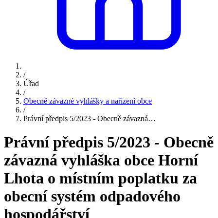
/
Úřad
/
Obecně závazné vyhlášky a nařízení obce
/
Právní předpis 5/2023 - Obecně závazná…
Právní předpis 5/2023 - Obecně
závazná vyhláška obce Horní
Lhota o místním poplatku za
obecní systém odpadového
hospodářství