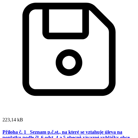
223,14 kB
Příloha č. 1_ Seznam p.č.st., na které se vztahuje úleva na
poplatku podle čl. 6 odst. 4 a 5 obecně závazné vyhlášky obce