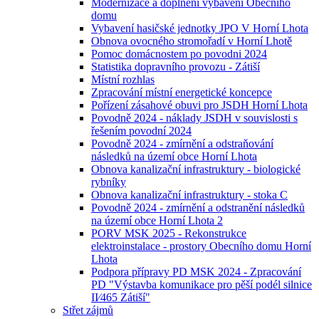
Modernizace a doplnění vybavení Obecního
domu
Vybavení hasičské jednotky JPO V Horní Lhota
Obnova ovocného stromořadí v Horní Lhotě
Pomoc domácnostem po povodni 2024
Statistika dopravního provozu - Zátiší
Místní rozhlas
Zpracování místní energetické koncepce
Pořízení zásahové obuvi pro JSDH Horní Lhota
Povodně 2024 - náklady JSDH v souvislosti s
řešením povodní 2024
Povodně 2024 - zmírnění a odstraňování
následků na území obce Horní Lhota
Obnova kanalizační infrastruktury - biologické
rybníky
Obnova kanalizační infrastruktury - stoka C
Povodně 2024 - zmírnění a odstranění následků
na území obce Horní Lhota 2
PORV MSK 2025 - Rekonstrukce
elektroinstalace - prostory Obecního domu Horní
Lhota
Podpora přípravy PD MSK 2024 - Zpracování
PD "Výstavba komunikace pro pěší podél silnice
II⁄465 Zátiší"
Střet zájmů