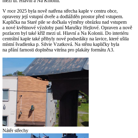
mezi ul. Hlavní a Na Kolonii.
V roce 2025 byla nově natřena střecha kaple v centru obce,
opraveny její vstupní dveře a dodlážděn prostor před vstupem.
Kaplička na Staré pile se dočkala výměny obrázku nad vstupem
a nové květinové výzdoby paní Marušky Hejlové. Opraven a nově
pozlacen byl také kříž mezi ul. Hlavní a Na Kolonii. Do interiéru
centrální kaple také přibyly nové podsedáky na lavice, které ušila
místní švadlenka p. Silvie Vzatková. Na stěnu kapličky byla
na přání farnosti doplněna vitrína pro plakáty formátu A3.
Nátěr střechy