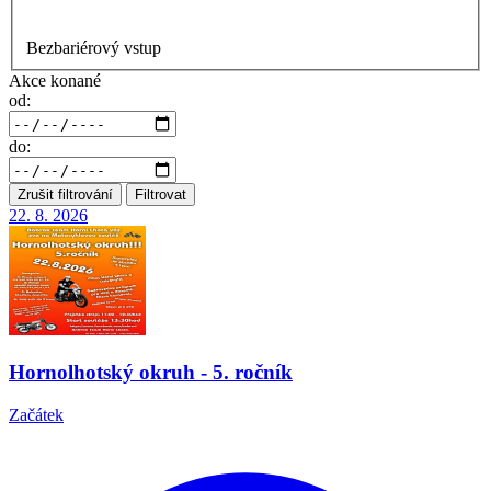
Bezbariérový vstup
Akce konané
od:
do:
Zrušit filtrování
Filtrovat
22. 8.
2026
Hornolhotský okruh - 5. ročník
Začátek