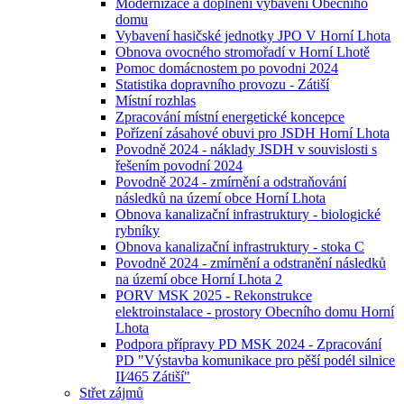
Modernizace a doplnění vybavení Obecního
domu
Vybavení hasičské jednotky JPO V Horní Lhota
Obnova ovocného stromořadí v Horní Lhotě
Pomoc domácnostem po povodni 2024
Statistika dopravního provozu - Zátiší
Místní rozhlas
Zpracování místní energetické koncepce
Pořízení zásahové obuvi pro JSDH Horní Lhota
Povodně 2024 - náklady JSDH v souvislosti s
řešením povodní 2024
Povodně 2024 - zmírnění a odstraňování
následků na území obce Horní Lhota
Obnova kanalizační infrastruktury - biologické
rybníky
Obnova kanalizační infrastruktury - stoka C
Povodně 2024 - zmírnění a odstranění následků
na území obce Horní Lhota 2
PORV MSK 2025 - Rekonstrukce
elektroinstalace - prostory Obecního domu Horní
Lhota
Podpora přípravy PD MSK 2024 - Zpracování
PD "Výstavba komunikace pro pěší podél silnice
II⁄465 Zátiší"
Střet zájmů