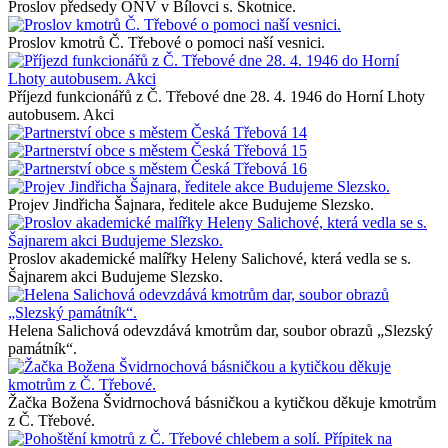
Proslov předsedy ONV v Bílovci s. Skotnice.
Proslov kmotrů Č. Třebové o pomoci naší vesnici.
Příjezd funkcionářů z Č. Třebové dne 28. 4. 1946 do Horní Lhoty
autobusem. Akci
Projev Jindřicha Šajnara, ředitele akce Budujeme Slezsko.
Proslov akademické malířky Heleny Salichové, která vedla se s.
Šajnarem akci Budujeme Slezsko.
Helena Salichová odevzdává kmotrům dar, soubor obrazů „Slezský
památník“.
Žačka Božena Švidrnochová básničkou a kytičkou děkuje kmotrům
z Č. Třebové.