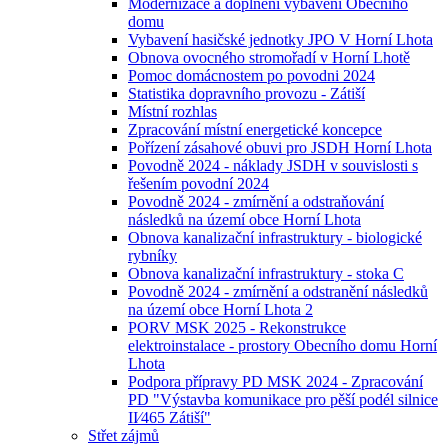
Modernizace a doplnění vybavení Obecního
domu
Vybavení hasičské jednotky JPO V Horní Lhota
Obnova ovocného stromořadí v Horní Lhotě
Pomoc domácnostem po povodni 2024
Statistika dopravního provozu - Zátiší
Místní rozhlas
Zpracování místní energetické koncepce
Pořízení zásahové obuvi pro JSDH Horní Lhota
Povodně 2024 - náklady JSDH v souvislosti s
řešením povodní 2024
Povodně 2024 - zmírnění a odstraňování
následků na území obce Horní Lhota
Obnova kanalizační infrastruktury - biologické
rybníky
Obnova kanalizační infrastruktury - stoka C
Povodně 2024 - zmírnění a odstranění následků
na území obce Horní Lhota 2
PORV MSK 2025 - Rekonstrukce
elektroinstalace - prostory Obecního domu Horní
Lhota
Podpora přípravy PD MSK 2024 - Zpracování
PD "Výstavba komunikace pro pěší podél silnice
II⁄465 Zátiší"
Střet zájmů