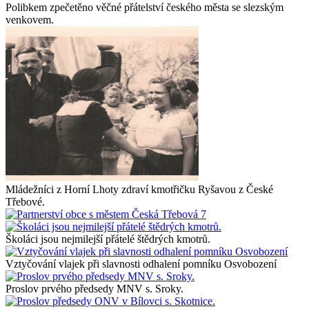
Polibkem zpečetěno věčné přátelství českého města se slezským
venkovem.
Mládežníci z Horní Lhoty zdraví kmotřičku Ryšavou z České
Třebové.
Školáci jsou nejmilejší přátelé štědrých kmotrů.
Vztyčování vlajek při slavnosti odhalení pomníku Osvobození
Proslov prvého předsedy MNV s. Sroky.