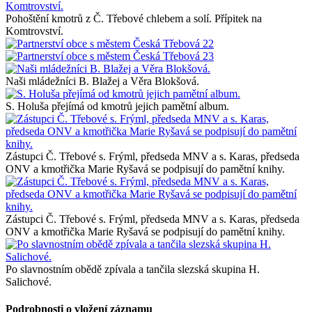
Pohoštění kmotrů z Č. Třebové chlebem a solí. Přípitek na
Komtrovství.
Naši mládežníci B. Blažej a Věra Blokšová.
S. Holuša přejímá od kmotrů jejich pamětní album.
Zástupci Č. Třebové s. Frýml, předseda MNV a s. Karas, předseda
ONV a kmotřička Marie Ryšavá se podpisují do pamětní knihy.
Zástupci Č. Třebové s. Frýml, předseda MNV a s. Karas, předseda
ONV a kmotřička Marie Ryšavá se podpisují do pamětní knihy.
Po slavnostním obědě zpívala a tančila slezská skupina H.
Salichové.
Podrobnosti o vložení záznamu