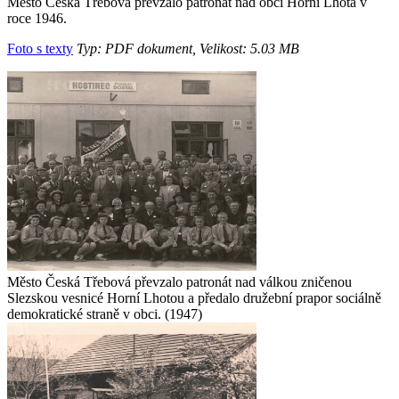
Město Česká Třebová převzalo patronát nad obcí Horní Lhota v
roce 1946.
Foto s texty
Typ: PDF dokument, Velikost: 5.03 MB
Město Česká Třebová převzalo patronát nad válkou zničenou
Slezskou vesnicé Horní Lhotou a předalo družební prapor sociálně
demokratické straně v obci. (1947)