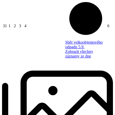
31
1
2
3
4
6
Sběr velkoobjemového
odpadu 5.9.
Zobrazit všechny
záznamy ze dne