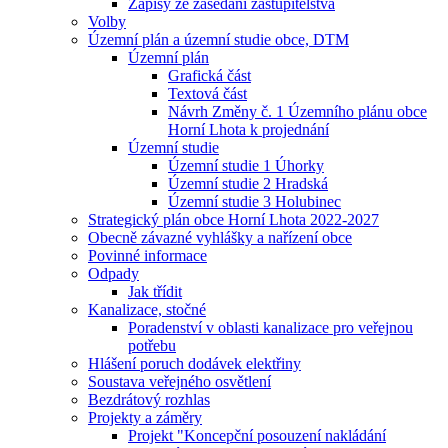
Zápisy ze zasedání zastupitelstva
Volby
Územní plán a územní studie obce, DTM
Územní plán
Grafická část
Textová část
Návrh Změny č. 1 Územního plánu obce
Horní Lhota k projednání
Územní studie
Územní studie 1 Úhorky
Územní studie 2 Hradská
Územní studie 3 Holubinec
Strategický plán obce Horní Lhota 2022-2027
Obecně závazné vyhlášky a nařízení obce
Povinné informace
Odpady
Jak třídit
Kanalizace, stočné
Poradenství v oblasti kanalizace pro veřejnou
potřebu
Hlášení poruch dodávek elektřiny
Soustava veřejného osvětlení
Bezdrátový rozhlas
Projekty a záměry
Projekt "Koncepční posouzení nakládání