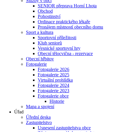
Služby v obci
SENIOR přeprava Horní Lhota
Obchod
Pohostinství
Ordinace praktického lékaře
Pronájem místností obecního domu
Sport a kultura
Sportovní příležitosti
Klub seniorů
Vesnické sportovní hry
Obecní tělocvična - rezervace
Obecní hřbitov
Fotogalerie
Fotogalerie 2026
Fotogalerie 2025
Virtuální prohlídka
Fotogalerie 2024
Fotogalerie 2023
Fotogalerie obce
Historie
Mapa a spojení
Úřad
Úřední deska
Zastupitelstvo
Usnesení zastupitelstva obce