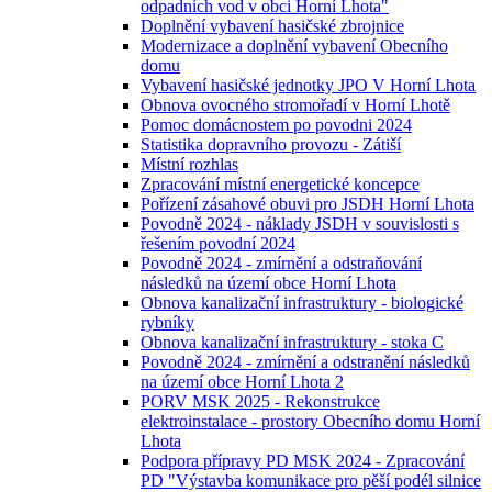
odpadních vod v obci Horní Lhota"
Doplnění vybavení hasičské zbrojnice
Modernizace a doplnění vybavení Obecního
domu
Vybavení hasičské jednotky JPO V Horní Lhota
Obnova ovocného stromořadí v Horní Lhotě
Pomoc domácnostem po povodni 2024
Statistika dopravního provozu - Zátiší
Místní rozhlas
Zpracování místní energetické koncepce
Pořízení zásahové obuvi pro JSDH Horní Lhota
Povodně 2024 - náklady JSDH v souvislosti s
řešením povodní 2024
Povodně 2024 - zmírnění a odstraňování
následků na území obce Horní Lhota
Obnova kanalizační infrastruktury - biologické
rybníky
Obnova kanalizační infrastruktury - stoka C
Povodně 2024 - zmírnění a odstranění následků
na území obce Horní Lhota 2
PORV MSK 2025 - Rekonstrukce
elektroinstalace - prostory Obecního domu Horní
Lhota
Podpora přípravy PD MSK 2024 - Zpracování
PD "Výstavba komunikace pro pěší podél silnice