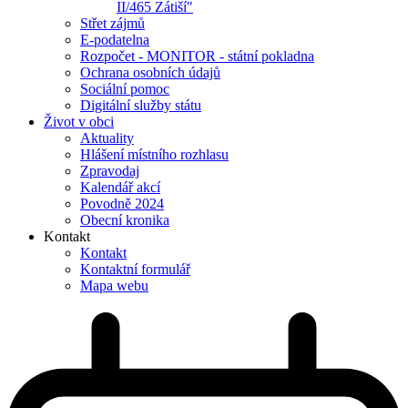
II/465 Zátiší"
Střet zájmů
E-podatelna
Rozpočet - MONITOR - státní pokladna
Ochrana osobních údajů
Sociální pomoc
Digitální služby státu
Život v obci
Aktuality
Hlášení místního rozhlasu
Zpravodaj
Kalendář akcí
Povodně 2024
Obecní kronika
Kontakt
Kontakt
Kontaktní formulář
Mapa webu