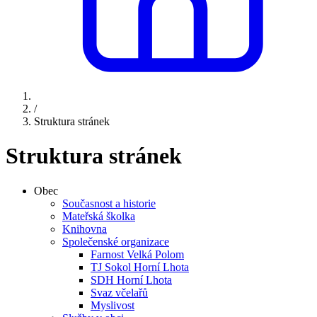
/
Struktura stránek
Struktura stránek
Obec
Současnost a historie
Mateřská školka
Knihovna
Společenské organizace
Farnost Velká Polom
TJ Sokol Horní Lhota
SDH Horní Lhota
Svaz včelařů
Myslivost