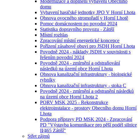
Modernizace a doplnění vybavení Obecního
domu
Vybavení hasičské jednotky JPO V Horní Lhota
Obnova ovocného stromořadí v Horní Lhotě
Pomoc domácnostem po povodni 2024
Statistika dopravního provozu - Zátiší
Místní rozhlas
Zpracování místní energetické koncepce
Pořízení zásahové obuvi pro JSDH Horní Lhota
Povodně 2024 - náklady JSDH v souvislosti s
řešením povodní 2024
Povodně 2024 - zmírnění a odstraňování
následků na území obce Horní Lhota
Obnova kanalizační infrastruktury - biologické
rybníky
Obnova kanalizační infrastruktury - stoka C
Povodně 2024 - zmírnění a odstranění následků
na území obce Horní Lhota 2
PORV MSK 2025 - Rekonstrukce
elektroinstalace - prostory Obecního domu Horní
Lhota
Podpora přípravy PD MSK 2024 - Zpracování
PD "Výstavba komunikace pro pěší podél silnice
II⁄465 Zátiší"
Střet zájmů