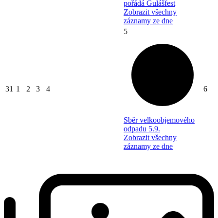
pořádá Gulášfest
Zobrazit všechny
záznamy ze dne
5
31
1
2
3
4
6
Sběr velkoobjemového
odpadu 5.9.
Zobrazit všechny
záznamy ze dne