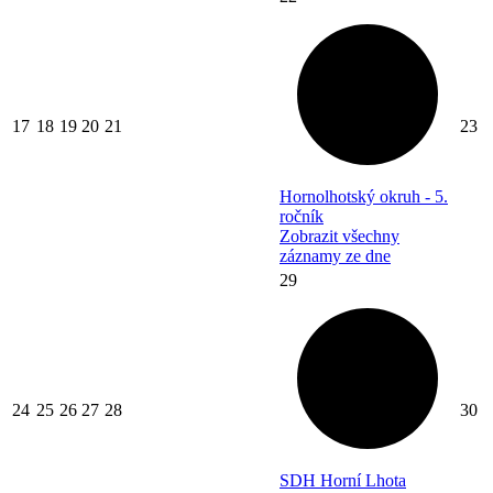
17
18
19
20
21
23
Hornolhotský okruh - 5.
ročník
Zobrazit všechny
záznamy ze dne
29
24
25
26
27
28
30
SDH Horní Lhota