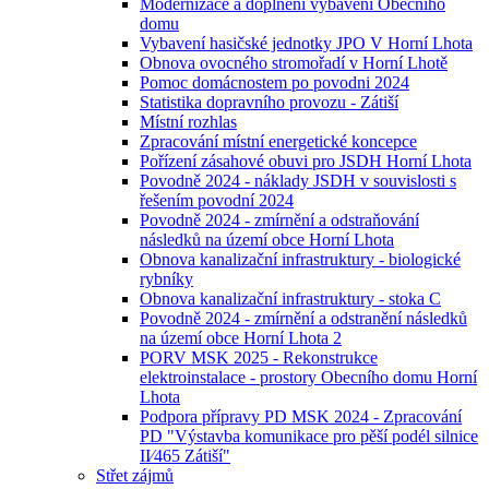
Modernizace a doplnění vybavení Obecního
domu
Vybavení hasičské jednotky JPO V Horní Lhota
Obnova ovocného stromořadí v Horní Lhotě
Pomoc domácnostem po povodni 2024
Statistika dopravního provozu - Zátiší
Místní rozhlas
Zpracování místní energetické koncepce
Pořízení zásahové obuvi pro JSDH Horní Lhota
Povodně 2024 - náklady JSDH v souvislosti s
řešením povodní 2024
Povodně 2024 - zmírnění a odstraňování
následků na území obce Horní Lhota
Obnova kanalizační infrastruktury - biologické
rybníky
Obnova kanalizační infrastruktury - stoka C
Povodně 2024 - zmírnění a odstranění následků
na území obce Horní Lhota 2
PORV MSK 2025 - Rekonstrukce
elektroinstalace - prostory Obecního domu Horní
Lhota
Podpora přípravy PD MSK 2024 - Zpracování
PD "Výstavba komunikace pro pěší podél silnice
II⁄465 Zátiší"
Střet zájmů