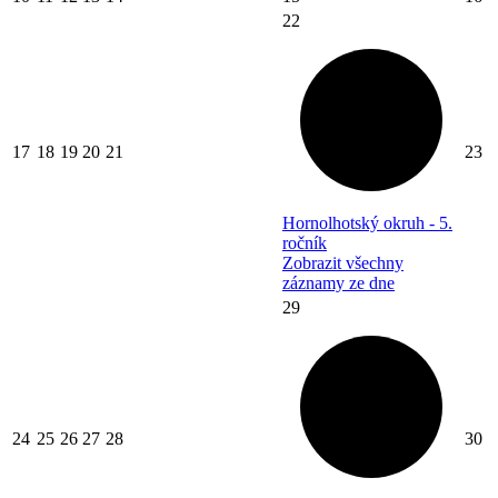
22
17
18
19
20
21
23
Hornolhotský okruh - 5.
ročník
Zobrazit všechny
záznamy ze dne
29
24
25
26
27
28
30