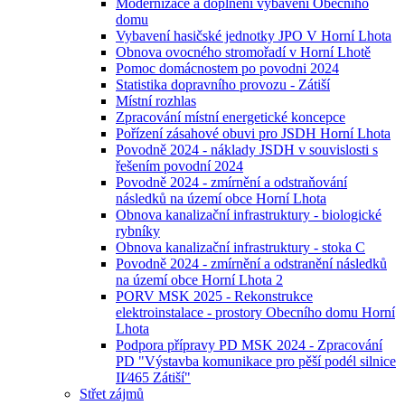
Modernizace a doplnění vybavení Obecního
domu
Vybavení hasičské jednotky JPO V Horní Lhota
Obnova ovocného stromořadí v Horní Lhotě
Pomoc domácnostem po povodni 2024
Statistika dopravního provozu - Zátiší
Místní rozhlas
Zpracování místní energetické koncepce
Pořízení zásahové obuvi pro JSDH Horní Lhota
Povodně 2024 - náklady JSDH v souvislosti s
řešením povodní 2024
Povodně 2024 - zmírnění a odstraňování
následků na území obce Horní Lhota
Obnova kanalizační infrastruktury - biologické
rybníky
Obnova kanalizační infrastruktury - stoka C
Povodně 2024 - zmírnění a odstranění následků
na území obce Horní Lhota 2
PORV MSK 2025 - Rekonstrukce
elektroinstalace - prostory Obecního domu Horní
Lhota
Podpora přípravy PD MSK 2024 - Zpracování
PD "Výstavba komunikace pro pěší podél silnice
II⁄465 Zátiší"
Střet zájmů