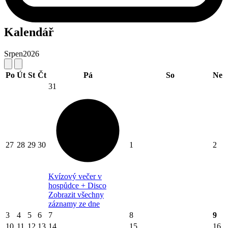
Kalendář
Srpen
2026
Po
Út
St
Čt
Pá
So
Ne
31
27
28
29
30
1
2
Kvízový večer v
hospůdce + Disco
Zobrazit všechny
záznamy ze dne
3
4
5
6
7
8
9
10
11
12
13
14
15
16