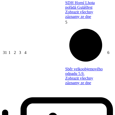
SDH Horní Lhota
pořádá Gulášfest
Zobrazit všechny
záznamy ze dne
5
31
1
2
3
4
6
Sběr velkoobjemového
odpadu 5.9.
Zobrazit všechny
záznamy ze dne